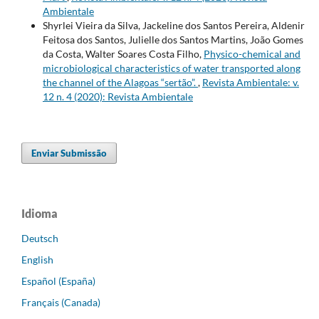
Ambientale
Shyrlei Vieira da Silva, Jackeline dos Santos Pereira, Aldenir
Feitosa dos Santos, Julielle dos Santos Martins, João Gomes
da Costa, Walter Soares Costa Filho,
Physico-chemical and
microbiological characteristics of water transported along
the channel of the Alagoas “sertão”.
,
Revista Ambientale: v.
12 n. 4 (2020): Revista Ambientale
Enviar Submissão
Idioma
Deutsch
English
Español (España)
Français (Canada)