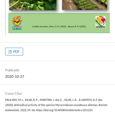
PDF
Publicado
2020-10-27
Como Citar
PAULINO, M. L., SILVA, A. P. ., MARTINS, J. dos S. ., SILVA, J. A. ., & SANTOS, A. F. dos.
(2020). Antiradical activity of the species Myracrodruon urundeuva allemao.
Revista
Ambientale
,
12
(3), 59–66. https://doi.org/10.48180/ambientale.v12i3.225