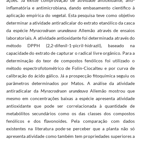
ações. Já existe comprovação de atividade antioxidante, anti-
inflamatória e antimicrobiana, dando embasamento científico à
aplicação empírica do vegetal. Esta pesquisa teve como objetivo
determinar a atividade antiradicalar do extrato etanólico da casca
da espécie
Myracrodruon urundeuva
Allemão através de ensaios
laboratoriais. A atividade antioxidante foi determinada através do
método DPPH (2,2-difenil-1-picril-hidrazil), baseado na
capacidade do extrato de capturar o radical livre orgânico. Para a
determinação do teor de compostos fenólicos foi utilizado o
método espectrofotométrico de Folin-Ciocalteu e por curva de
calibração do ácido gálico. Já a prospecção fitoquímica seguiu os
parâmetros determinados por Matos. A análise da atividade
antiradicalar da
Myracrodruon urundeuva
Allemão mostrou que
mesmo em concentrações baixas a espécie apresenta atividade
antioxidante que pode ser correlacionada à quantidade de
metabólitos secundários como os das classes dos compostos
fenólicos e dos flavonoides. Pela comparação com dados
existentes na literatura pode-se perceber que a planta não só
apresenta atividade como também tem propriedades superiores a