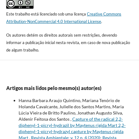
Este trabalho está licenciado sob uma licença
Creative Commons
Attribution-NonCommercial 4.0 International License
.
Os autores detém os direitos autorais sem restrições, devendo
informar a publicação inicial nesta revista, em caso de nova publicação
de algum trabalho.
Artigos mais lidos pelo mesmo(s) autor(es)
Hanna Barbara Araujo Quintino, Mariana Tenório de
Holanda Cavalcante, Julielle dos Santos Martins, Maria
Lúcia Vieira de Britto Paulino, Jonathan Augusto Silva,
Aldenir Feitosa dos Santos ,
Capture of the radical 2,2-
diphenyl-1-picryl-hydrazil by Maytenus rigida Mart 2,2-
diphenyl-1-picryl-hydrazyl capture by Maytenus rigida
Mart
,
Revista Ambientale: v. 12 n. 4 (2020): Revista