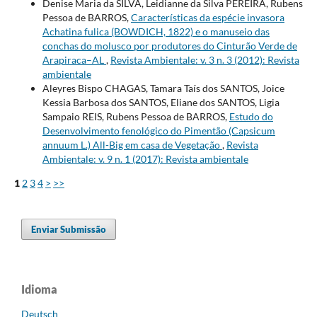
Denise Maria da SILVA, Leidianne da Silva PEREIRA, Rubens
Pessoa de BARROS,
Características da espécie invasora
Achatina fulica (BOWDICH, 1822) e o manuseio das
conchas do molusco por produtores do Cinturão Verde de
Arapiraca–AL
,
Revista Ambientale: v. 3 n. 3 (2012): Revista
ambientale
Aleyres Bispo CHAGAS, Tamara Taís dos SANTOS, Joice
Kessia Barbosa dos SANTOS, Eliane dos SANTOS, Ligia
Sampaio REIS, Rubens Pessoa de BARROS,
Estudo do
Desenvolvimento fenológico do Pimentão (Capsicum
annuum L.) All-Big em casa de Vegetação
,
Revista
Ambientale: v. 9 n. 1 (2017): Revista ambientale
1
2
3
4
>
>>
Enviar Submissão
Idioma
Deutsch