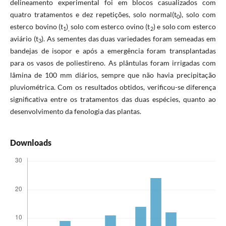
delineamento experimental foi em blocos casualizados com
quatro tratamentos e dez repetições, solo normal(t
), solo com
0
esterco bovino (t
)
solo com esterco ovino (t
) e solo com esterco
1
,
2
aviário (t
). As sementes das duas variedades foram semeadas em
3
bandejas de isopor e após a emergência foram transplantadas
para os vasos de poliestireno. As plântulas foram irrigadas com
lâmina de 100 mm diários, sempre que não havia precipitação
pluviométrica. Com os resultados obtidos, verificou-se diferença
significativa entre os tratamentos das duas espécies, quanto ao
desenvolvimento da fenologia das plantas.
Downloads