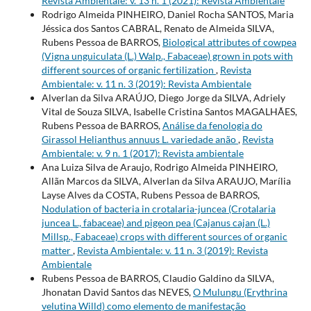
Revista Ambientale: v. 13 n. 1 (2021): Revista Ambientale
Rodrigo Almeida PINHEIRO, Daniel Rocha SANTOS, Maria
Jéssica dos Santos CABRAL, Renato de Almeida SILVA,
Rubens Pessoa de BARROS,
Biological attributes of cowpea
(Vigna unguiculata (L.) Walp., Fabaceae) grown in pots with
different sources of organic fertilization
,
Revista
Ambientale: v. 11 n. 3 (2019): Revista Ambientale
Alverlan da Silva ARAÚJO, Diego Jorge da SILVA, Adriely
Vital de Souza SILVA, Isabelle Cristina Santos MAGALHÃES,
Rubens Pessoa de BARROS,
Análise da fenologia do
Girassol Helianthus annuus L. variedade anão
,
Revista
Ambientale: v. 9 n. 1 (2017): Revista ambientale
Ana Luiza Silva de Araujo, Rodrigo Almeida PINHEIRO,
Allãn Marcos da SILVA, Alverlan da Silva ARAUJO, Marília
Layse Alves da COSTA, Rubens Pessoa de BARROS,
Nodulation of bacteria in crotalaria-juncea (Crotalaria
juncea L., fabaceae) and pigeon pea (Cajanus cajan (L.)
Millsp., Fabaceae) crops with different sources of organic
matter
,
Revista Ambientale: v. 11 n. 3 (2019): Revista
Ambientale
Rubens Pessoa de BARROS, Claudio Galdino da SILVA,
Jhonatan David Santos das NEVES,
O Mulungu (Erythrina
velutina Willd) como elemento de manifestação