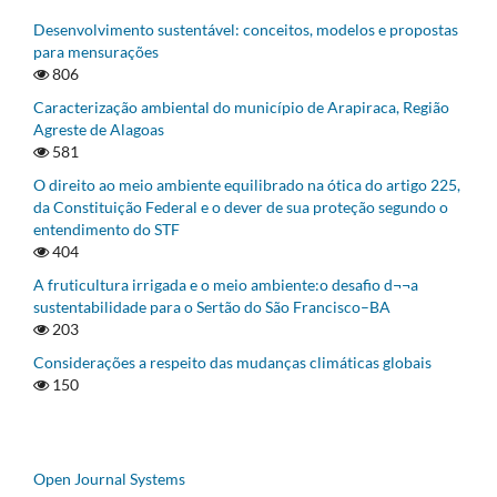
Desenvolvimento sustentável: conceitos, modelos e propostas
para mensurações
806
Caracterização ambiental do município de Arapiraca, Região
Agreste de Alagoas
581
O direito ao meio ambiente equilibrado na ótica do artigo 225,
da Constituição Federal e o dever de sua proteção segundo o
entendimento do STF
404
A fruticultura irrigada e o meio ambiente:o desafio d¬¬a
sustentabilidade para o Sertão do São Francisco–BA
203
Considerações a respeito das mudanças climáticas globais
150
Open Journal Systems