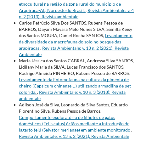
etnocultural na região da zona rural do município de
Arapiraca-AL, Nordeste do Brasil.
,
Revista Ambientale: v. 4
n. 2 (2013): Revista ambientale
Carlos Petrúcio Silva Dos SANTOS, Rubens Pessoa de
BARROS, Dayani Mayara Melo Nunes SILVA, Sâmilla Keisy
dos Santos MOURA, Daniel Rocha SANTOS,
Levantamento
da diversidade da macrofauna do solo no bosque das
arapiracas
,
Revista Ambientale: v. 13 n. 2 (2021): Revista
Ambientale
Maria Jéssica dos Santos CABRAL, Andressa Silva SANTOS,
Lidilany Maria da SILVA, Lucas Francisco dos SANTOS,
Rodrigo Almeida PINHEIRO, Rubens Pessoa de BARROS,
Levantamento da Entomofauna na cultura da pimenta de
cheiro (Capsicum chinense L.) utilizando armadilha de pet
colorida.
,
Revista Ambientale: v. 10 n. 3 (2018): Revista
ambientale
Adilson José da Silva, Leonardo da Silva Santos, Eduardo
Florentino Silva, Rubens Pessoa de Barros,
Comportamento exploratório de filhotes de gatos
domésticos (Felis catus) órfãos mediante a introdução de
lagarto teiú (Selvator merianae) em ambiente monitorado
,
Revista Ambientale: v. 13 n. 2 (2021): Revista Ambientale