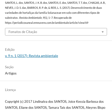
SANTOS, L. dos, SANTOS, J. K. B. dos, SANTOS, E. dos, SANTOS, T. T. dos, CHAGAS, A. B.,
NEVES, J. D. S. das, BARROS, R. P. de, & REIS, L. S. (2017). Desenvolvimento de duas
variedades de hortaliças da família Solanaceae em solo com diferentes tipos de
substratos .
Revista Ambientale
,
9
(1), 1–7. Recuperado de
https://periodicosuneal.emnuvens.com.br/ambientale/article/view/69
Fomatos de Citação
Edição
v. 9 n. 1 (2017): Revista ambientale
Seção
Artigos
Licença
Copyright (c) 2017 Lindinalva dos SANTOS, Joice Kessia Barbosa dos
SANTOS, Eliane dos SANTOS, Tamara Taís dos SANTOS, Aleyres Bispo