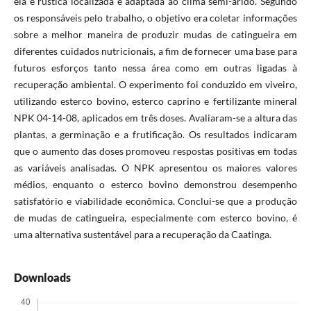
ela e rústica localizada e adaptada ao clima semi-árido. Segundo
os responsáveis pelo trabalho, o objetivo era coletar informações
sobre a melhor maneira de produzir mudas de catingueira em
diferentes cuidados nutricionais, a fim de fornecer uma base para
futuros esforços tanto nessa área como em outras ligadas à
recuperação ambiental. O experimento foi conduzido em viveiro,
utilizando esterco bovino, esterco caprino e fertilizante mineral
NPK 04-14-08, aplicados em três doses. Avaliaram-se a altura das
plantas, a germinação e a frutificação. Os resultados indicaram
que o aumento das doses promoveu respostas positivas em todas
as variáveis analisadas. O NPK apresentou os maiores valores
médios, enquanto o esterco bovino demonstrou desempenho
satisfatório e viabilidade econômica. Conclui-se que a produção
de mudas de catingueira, especialmente com esterco bovino, é
uma alternativa sustentável para a recuperação da Caatinga.
Downloads