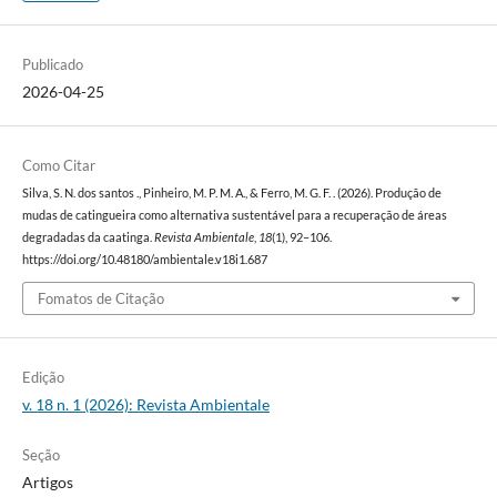
Publicado
2026-04-25
Como Citar
Silva, S. N. dos santos ., Pinheiro, M. P. M. A., & Ferro, M. G. F. . (2026). Produção de
mudas de catingueira como alternativa sustentável para a recuperação de áreas
degradadas da caatinga.
Revista Ambientale
,
18
(1), 92–106.
https://doi.org/10.48180/ambientale.v18i1.687
Fomatos de Citação
Edição
v. 18 n. 1 (2026): Revista Ambientale
Seção
Artigos