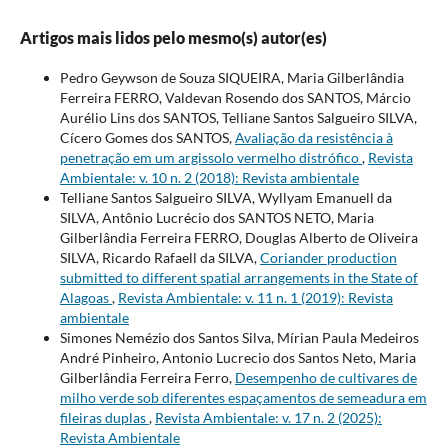
Artigos mais lidos pelo mesmo(s) autor(es)
Pedro Geywson de Souza SIQUEIRA, Maria Gilberlândia
Ferreira FERRO, Valdevan Rosendo dos SANTOS, Márcio
Aurélio Lins dos SANTOS, Telliane Santos Salgueiro SILVA,
Cícero Gomes dos SANTOS,
Avaliação da resistência à
penetração em um argissolo vermelho distrófico
,
Revista
Ambientale: v. 10 n. 2 (2018): Revista ambientale
Telliane Santos Salgueiro SILVA, Wyllyam Emanuell da
SILVA, Antônio Lucrécio dos SANTOS NETO, Maria
Gilberlândia Ferreira FERRO, Douglas Alberto de Oliveira
SILVA, Ricardo Rafaell da SILVA,
Coriander production
submitted to different spatial arrangements in the State of
Alagoas
,
Revista Ambientale: v. 11 n. 1 (2019): Revista
ambientale
Simones Nemézio dos Santos Silva, Mírian Paula Medeiros
André Pinheiro, Antonio Lucrecio dos Santos Neto, Maria
Gilberlândia Ferreira Ferro,
Desempenho de cultivares de
milho verde sob diferentes espaçamentos de semeadura em
fileiras duplas
,
Revista Ambientale: v. 17 n. 2 (2025):
Revista Ambientale