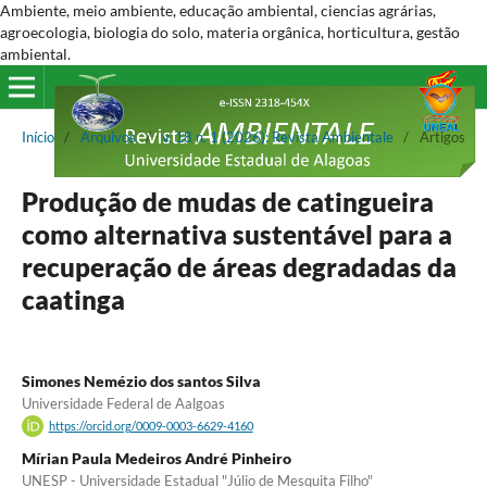
Ambiente, meio ambiente, educação ambiental, ciencias agrárias,
agroecologia, biologia do solo, materia orgânica, horticultura, gestão
ambiental.
Início
/
Arquivos
/
v. 18 n. 1 (2026): Revista Ambientale
/
Artigos
Produção de mudas de catingueira
como alternativa sustentável para a
recuperação de áreas degradadas da
caatinga
Simones Nemézio dos santos Silva
Universidade Federal de Aalgoas
https://orcid.org/0009-0003-6629-4160
Mírian Paula Medeiros André Pinheiro
UNESP - Universidade Estadual "Júlio de Mesquita Filho"